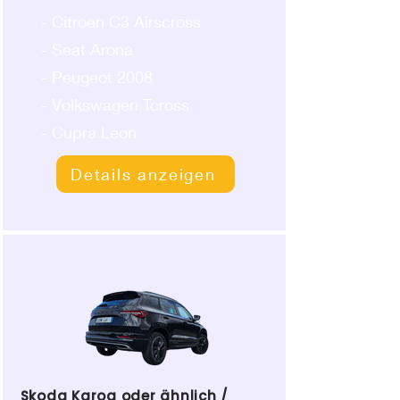
- Citroen C3 Airscross
- Seat Arona
- Peugeot 2008
- Volkswagen Tcross
- Cupra Leon
Details anzeigen
Skoda Karoq oder ähnlich /